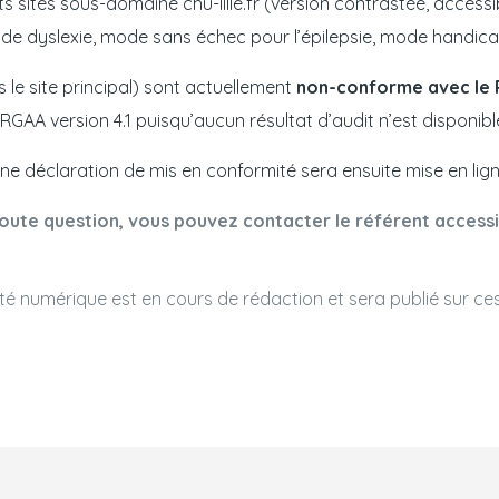
ts sites sous-domaine chu-lille.fr (version contrastée, accessi
s de dyslexie, mode sans échec pour l’épilepsie, mode handi
s le site principal) sont actuellement
non-conforme avec le R
, RGAA version 4.1 puisqu’aucun résultat d’audit n’est disponib
Une déclaration de mis en conformité sera ensuite mise en ligne
ute question, vous pouvez contacter le référent accessib
té numérique est en cours de rédaction et sera publié sur ces